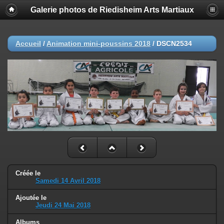
Galerie photos de Riedisheim Arts Martiaux
Accueil
/
Animation mini-poussins 2018
/
DSCN2534
Créée le
Samedi 14 Avril 2018
Ajoutée le
Jeudi 24 Mai 2018
Albums